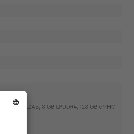
X8ML6CVNKZAB, 8 GB LPDDR4, 128 GB eMMC
M, RTC