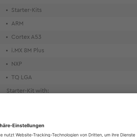
Starter-Kits
ARM
Cortex A53
i.MX 8M Plus
NXP
TQ LGA
Starter-Kit with:
TQMa8MPQL-AF Quad Cortex-A53/1.6 GHz MIM
3D TLC Flash, 64MB SPI NOR Flash, 64 kB EEPRO