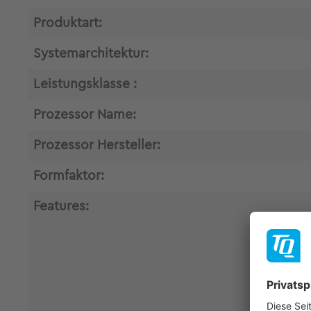
Produktart:
Systemarchitektur:
Leistungsklasse :
Prozessor Name:
Prozessor Hersteller:
Formfaktor:
Features: