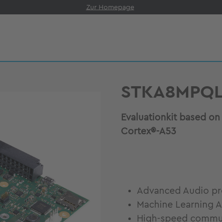
Zur Homepage
STKA8MPQL
Evaluationkit based o
Cortex®-A53
Advanced Audio pro
Machine Learning A
High-speed communi