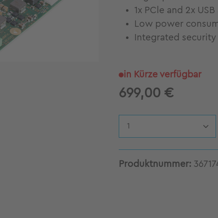
1x PCle and 2x USB 
Low power consump
Integrated security
in Kürze verfügbar
699,00 €
Produkt Anzahl: G
Produktnummer:
36717