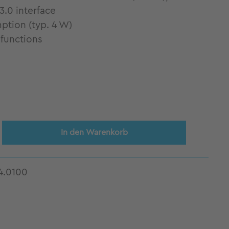
3.0 interface
tion (typ. 4 W)
 functions
ib den gewünschten Wert ein oder benut
In den Warenkorb
4.0100