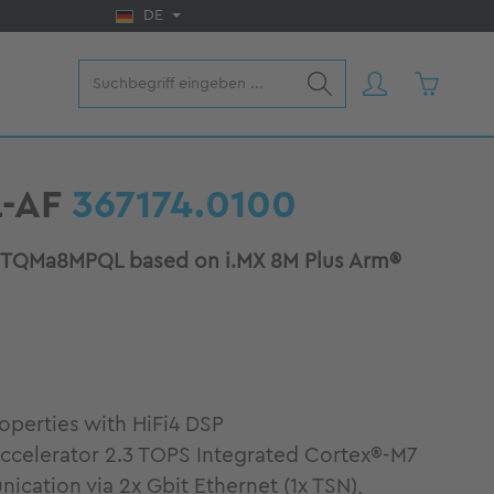
DE
Warenkorb
-AF
367174.0100
n TQMa8MPQL based on i.MX 8M Plus Arm®
perties with HiFi4 DSP
ccelerator 2.3 TOPS Integrated Cortex®-M7
cation via 2x Gbit Ethernet (1x TSN),