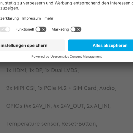
Mainboard Features:
2x USB 3.0 HOST, 1x USB 3.0 OTG,
2x ETH 10/100/1000, 2x CAN FD,
1x HDMI, 1x DP, 1x Dual LVDS,
2x MIPI CSI, 1x PCIe M.2 + SIM Card, Audio,
GPIOs (4x 24V_IN, 4x 24V_OUT, 2x AI_IN),
Temperature sensor, Reset-Button,