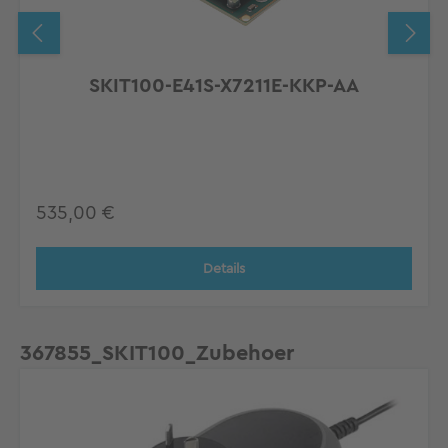
SKIT100-E41S-X7211E-KKP-AA
Regulärer Preis:
535,00 €
Details
Produktgalerie überspringen
367855_SKIT100_Zubehoer