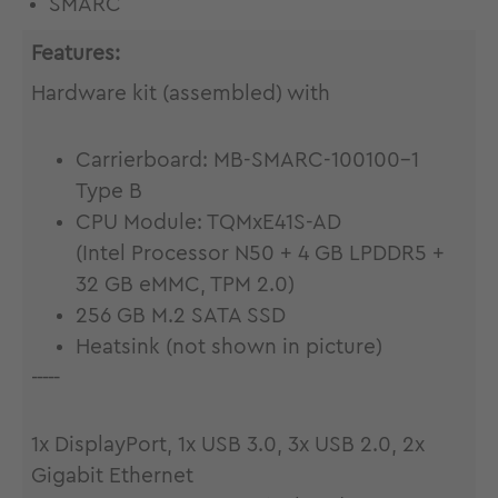
SMARC
Features:
Hardware kit (assembled) with
Carrierboard: MB-SMARC-100100-1
Type B
CPU Module: TQMxE41S-AD
(Intel Processor N50 + 4 GB LPDDR5 +
32 GB eMMC, TPM 2.0)
256 GB M.2 SATA SSD
Heatsink (not shown in picture)
-----
1x DisplayPort, 1x USB 3.0, 3x USB 2.0, 2x
Gigabit Ethernet