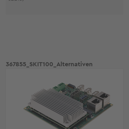
Produktgalerie überspringen
367855_SKIT100_Alternativen